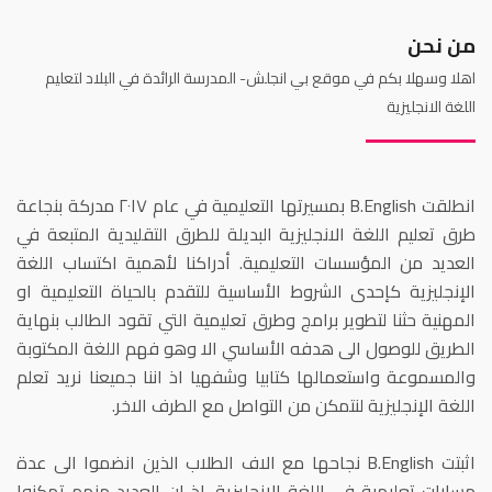
من نحن
اهلا وسهلا بكم في موقع بي انجلش- المدرسة الرائدة في البلاد لتعليم
اللغة الانجليزية
انطلقت
B.English
بمسيرتها التعليمية في عام ٢٠١٧ مدركة بنجاعة
طرق تعليم اللغة الانجليزية البديلة للطرق التقليدية المتبعة في
العديد من المؤسسات التعليمية. أدراكنا لأهمية اكتساب اللغة
الإنجليزية كإحدى الشروط الأساسية للتقدم بالحياة التعليمية او
المهنية حثنا لتطوير برامج وطرق تعليمية التي تقود الطالب بنهاية
الطريق للوصول الى هدفه الأساسي الا وهو فهم اللغة المكتوبة
والمسموعة واستعمالها كتابيا وشفهيا اذ اننا جميعنا نريد تعلم
اللغة الإنجليزية لنتمكن من التواصل مع الطرف الاخر.
اثبتت
B.English
نجاحها مع الاف الطلاب الذين انضموا الى عدة
مسارات تعليمية في اللغة الإنجليزية. اذ ان العديد منهم تمكنوا